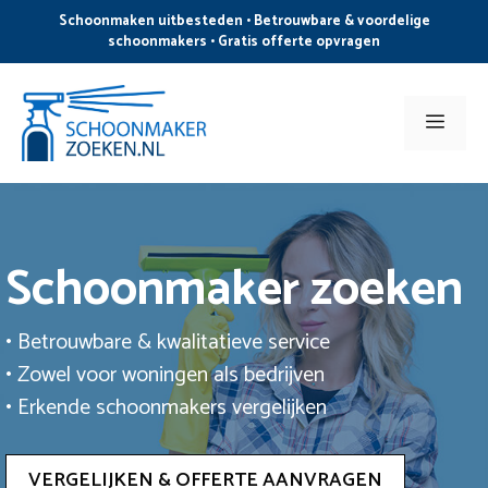
Ga
Schoonmaken uitbesteden • Betrouwbare & voordelige
naar
schoonmakers • Gratis offerte opvragen
de
inhoud
Men
Schoonmaker zoeken
• Betrouwbare & kwalitatieve service
• Zowel voor woningen als bedrijven
• Erkende schoonmakers vergelijken
VERGELIJKEN & OFFERTE AANVRAGEN