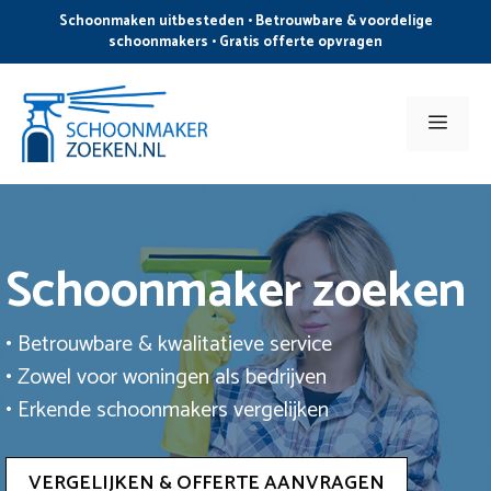
Ga
Schoonmaken uitbesteden • Betrouwbare & voordelige
naar
schoonmakers • Gratis offerte opvragen
de
inhoud
Men
Schoonmaker zoeken
• Betrouwbare & kwalitatieve service
• Zowel voor woningen als bedrijven
• Erkende schoonmakers vergelijken
VERGELIJKEN & OFFERTE AANVRAGEN