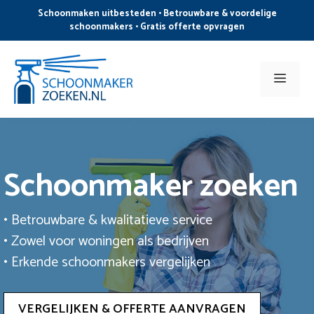
Ga
Schoonmaken uitbesteden • Betrouwbare & voordelige
naar
schoonmakers • Gratis offerte opvragen
de
inhoud
Men
Schoonmaker zoeken
• Betrouwbare & kwalitatieve service
• Zowel voor woningen als bedrijven
• Erkende schoonmakers vergelijken
VERGELIJKEN & OFFERTE AANVRAGEN