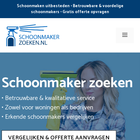
Ga
Schoonmaken uitbesteden • Betrouwbare & voordelige
naar
schoonmakers • Gratis offerte opvragen
de
inhoud
Men
Schoonmaker zoeken
• Betrouwbare & kwalitatieve service
• Zowel voor woningen als bedrijven
• Erkende schoonmakers vergelijken
VERGELIJKEN & OFFERTE AANVRAGEN