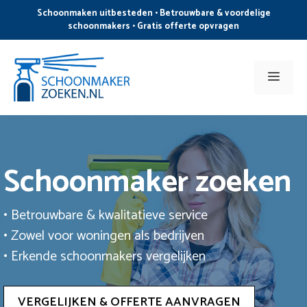
Ga
Schoonmaken uitbesteden • Betrouwbare & voordelige
naar
schoonmakers • Gratis offerte opvragen
de
inhoud
Men
Schoonmaker zoeken
• Betrouwbare & kwalitatieve service
• Zowel voor woningen als bedrijven
• Erkende schoonmakers vergelijken
VERGELIJKEN & OFFERTE AANVRAGEN