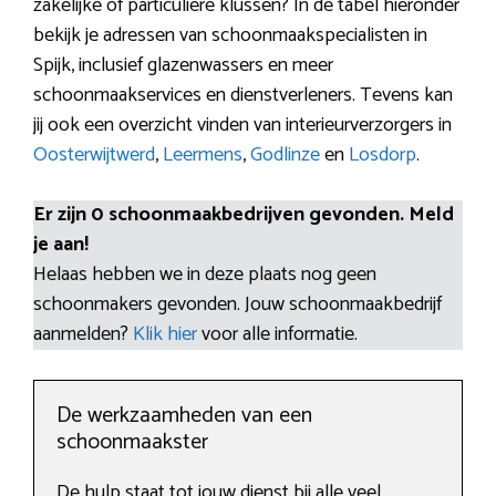
zakelijke of particuliere klussen? In de tabel hieronder
bekijk je adressen van schoonmaakspecialisten in
Spijk, inclusief glazenwassers en meer
schoonmaakservices en dienstverleners. Tevens kan
jij ook een overzicht vinden van interieurverzorgers in
Oosterwijtwerd
,
Leermens
,
Godlinze
en
Losdorp
.
Er zijn 0 schoonmaakbedrijven gevonden. Meld
je aan!
Helaas hebben we in deze plaats nog geen
schoonmakers gevonden. Jouw schoonmaakbedrijf
aanmelden?
Klik hier
voor alle informatie.
De werkzaamheden van een
schoonmaakster
De hulp staat tot jouw dienst bij alle veel