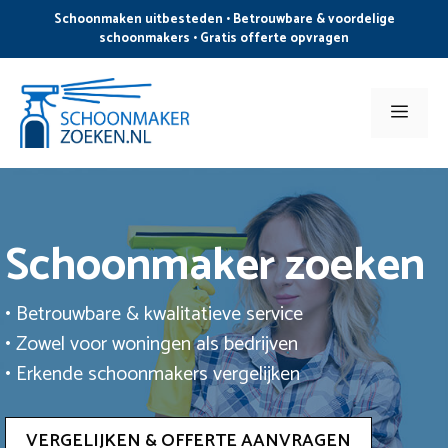
Ga
Schoonmaken uitbesteden • Betrouwbare & voordelige
naar
schoonmakers • Gratis offerte opvragen
de
inhoud
Men
Schoonmaker zoeken
• Betrouwbare & kwalitatieve service
• Zowel voor woningen als bedrijven
• Erkende schoonmakers vergelijken
VERGELIJKEN & OFFERTE AANVRAGEN