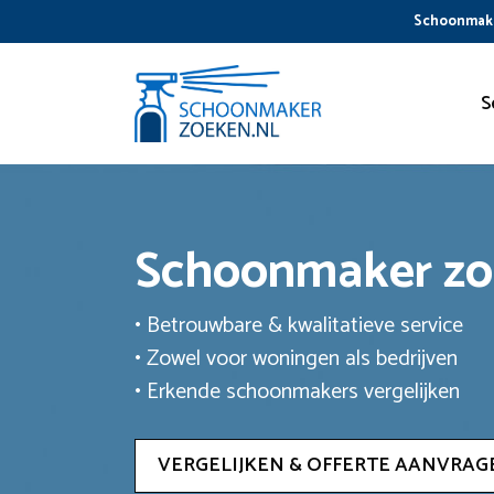
Ga
Schoonmake
naar
de
inhoud
S
Schoonmaker z
• Betrouwbare & kwalitatieve service
• Zowel voor woningen als bedrijven
• Erkende schoonmakers vergelijken
VERGELIJKEN & OFFERTE AANVRAG