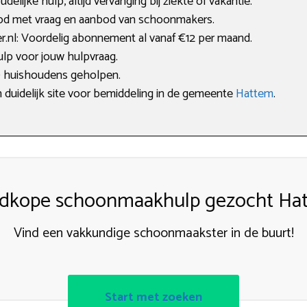
lijke hulp, altijd vervanging bij ziekte of vakantie.
bod met vraag en aanbod van schoonmakers.
nl: Voordelig abonnement al vanaf €12 per maand.
ulp voor jouw hulpvraag.
0 huishoudens geholpen.
 duidelijk site voor bemiddeling in de gemeente
Hattem
.
dkope schoonmaakhulp gezocht Ha
Vind een vakkundige schoonmaakster in de buurt!
Start met zoeken