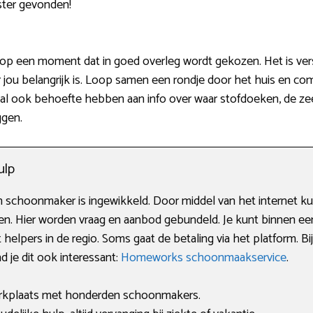
ter gevonden!
 op een moment dat in goed overleg wordt gekozen. Het is verst
 jou belangrijk is. Loop samen een rondje door het huis en c
er zal ook behoefte hebben aan info over waar stofdoeken, de z
ggen.
ulp
 schoonmaker is ingewikkeld. Door middel van het internet kun
en. Hier worden vraag en aanbod gebundeld. Je kunt binnen e
elpers in de regio. Soms gaat de betaling via het platform. Bi
d je dit ook interessant:
Homeworks schoonmaakservice
.
arkplaats met honderden schoonmakers.