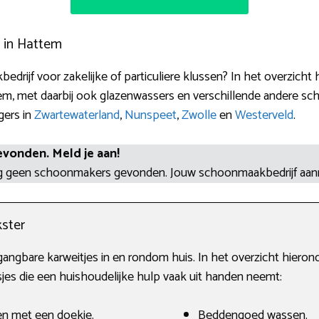
 in Hattem
drijf voor zakelijke of particuliere klussen? In het overzicht
em, met daarbij ook glazenwassers en verschillende andere s
gers in
Zwartewaterland
,
Nunspeet
,
Zwolle
en
Westerveld
.
evonden. Meld je aan!
og geen schoonmakers gevonden. Jouw schoonmaakbedrijf aa
ster
gangbare karweitjes in en rondom huis. In het overzicht hiero
 die een huishoudelijke hulp vaak uit handen neemt:
en met een doekje.
Beddengoed wassen.