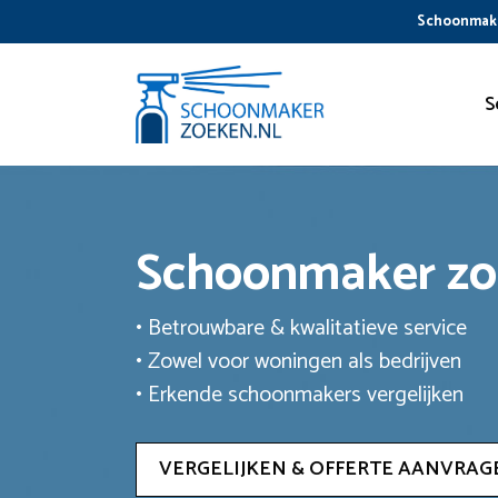
Ga
Schoonmake
naar
de
inhoud
S
Schoonmaker z
• Betrouwbare & kwalitatieve service
• Zowel voor woningen als bedrijven
• Erkende schoonmakers vergelijken
VERGELIJKEN & OFFERTE AANVRAG