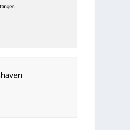
ttingen.
shaven