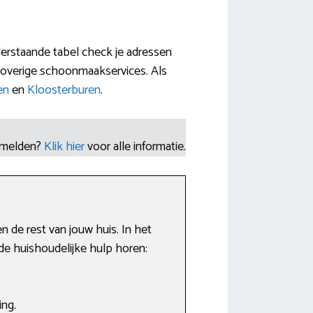
derstaande tabel check je adressen
 overige schoonmaakservices. Als
en
en
Kloosterburen
.
nmelden?
Klik hier
voor alle informatie.
 de rest van jouw huis. In het
de huishoudelijke hulp horen:
ing.