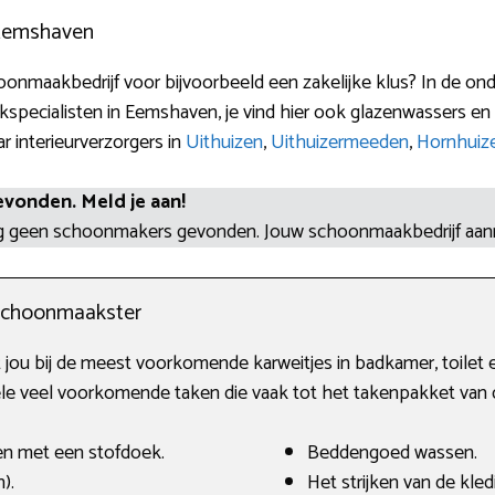
 Eemshaven
onmaakbedrijf voor bijvoorbeeld een zakelijke klus? In de on
pecialisten in Eemshaven, je vind hier ook glazenwassers en
r interieurverzorgers in
Uithuizen
,
Uithuizermeeden
,
Hornhuiz
evonden. Meld je aan!
og geen schoonmakers gevonden. Jouw schoonmaakbedrijf aa
schoonmaakster
u bij de meest voorkomende karweitjes in badkamer, toilet en
ele veel voorkomende taken die vaak tot het takenpakket van 
en met een stofdoek.
Beddengoed wassen.
).
Het strijken van de kled