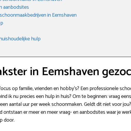
n aanbodsites
e schoonmaakbedrijven in Eemshaven
lp
huishoudelijke hulp
kster in Eemshaven gezo
r focus op familie, vrienden en hobby’s? Een professionele sc
vind ik nu precies een hulp in huis? Om te beginnen: vraag eens 
e een aantal uur per week schoonmaken. Geldt dit niet voor jo
d ontstaan er meer en meer vraag- en aanbodsites waar je wer
p door.