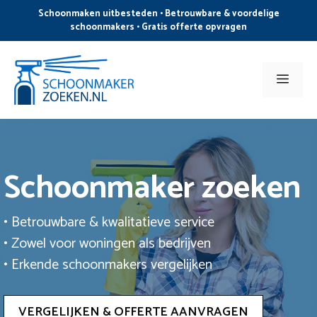
Ga
Schoonmaken uitbesteden • Betrouwbare & voordelige
naar
schoonmakers • Gratis offerte opvragen
de
inhoud
Men
Schoonmaker zoeken
• Betrouwbare & kwalitatieve service
• Zowel voor woningen als bedrijven
• Erkende schoonmakers vergelijken
VERGELIJKEN & OFFERTE AANVRAGEN