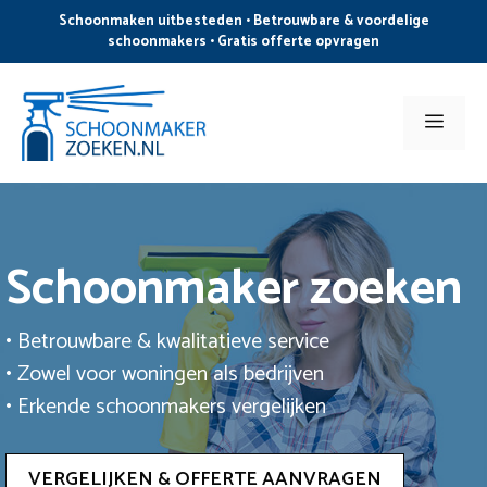
Ga
Schoonmaken uitbesteden • Betrouwbare & voordelige
naar
schoonmakers • Gratis offerte opvragen
de
inhoud
Men
Schoonmaker zoeken
• Betrouwbare & kwalitatieve service
• Zowel voor woningen als bedrijven
• Erkende schoonmakers vergelijken
VERGELIJKEN & OFFERTE AANVRAGEN