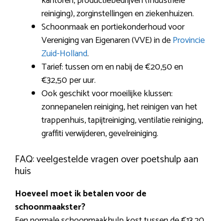
kantoren, productiebedrijven (Industriële
reiniging), zorginstellingen en ziekenhuizen.
Schoonmaak en portiekonderhoud voor
Vereniging van Eigenaren (VVE) in de
Provincie
Zuid-Holland
.
Tarief: tussen om en nabij de €20,50 en
€32,50 per uur.
Ook geschikt voor moeilijke klussen:
zonnepanelen reiniging, het reinigen van het
trappenhuis, tapijtreiniging, ventilatie reiniging,
graffiti verwijderen, gevelreiniging.
FAQ: veelgestelde vragen over poetshulp aan
huis
Hoeveel moet ik betalen voor de
schoonmaakster?
Een normale schoonmaakhulp kost tussen de €13,20