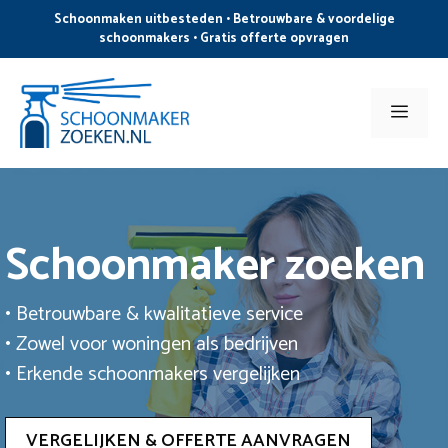
Ga
Schoonmaken uitbesteden • Betrouwbare & voordelige
naar
schoonmakers • Gratis offerte opvragen
de
inhoud
Men
Schoonmaker zoeken
• Betrouwbare & kwalitatieve service
• Zowel voor woningen als bedrijven
• Erkende schoonmakers vergelijken
VERGELIJKEN & OFFERTE AANVRAGEN