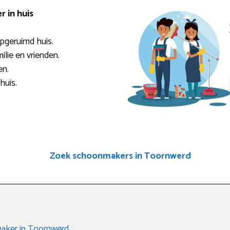
 in huis
opgeruimd huis.
milie en vrienden.
en.
huis.
Zoek schoonmakers in Toornwerd
aker in Toornwerd