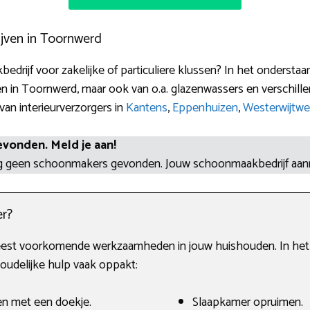
jven in Toornwerd
edrijf voor zakelijke of particuliere klussen? In het ondersta
n in Toornwerd, maar ook van o.a. glazenwassers en verschil
van interieurverzorgers in
Kantens
,
Eppenhuizen
,
Westerwijtwe
evonden. Meld je aan!
og geen schoonmakers gevonden. Jouw schoonmaakbedrijf aa
r?
eest voorkomende werkzaamheden in jouw huishouden. In het g
oudelijke hulp vaak oppakt:
en met een doekje.
Slaapkamer opruimen.