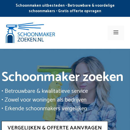
Ga
Schoonmaken uitbesteden • Betrouwbare & voordelige
naar
schoonmakers • Gratis offerte opvragen
de
inhoud
Men
Schoonmaker zoeken
• Betrouwbare & kwalitatieve service
• Zowel voor woningen als bedrijven
• Erkende schoonmakers vergelijken
VERGELIJKEN & OFFERTE AANVRAGEN