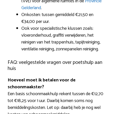
(VvE) voor algemene ruimtes in de
Provincie
Gelderland
.
Onkosten: tussen gemiddeld €21,50 en
€34,00 per uur.
Ook voor specialistische klussen zoals:
vloeronderhoud, graffiti verwijderen, het
reinigen van het trappenhuis, tapijtreiniging,
ventilatie reiniging, zonnepanelen reiniging.
FAQ: veelgestelde vragen over poetshulp aan
huis
Hoeveel moet ik betalen voor de
schoonmaakster?
Een basis schoonmaakhulp rekent tussen de €12,70
tot €18,25 voor 1 uur. Daarbij komen soms nog
bemiddelingskosten. Let op: daarbij heb je nog wel