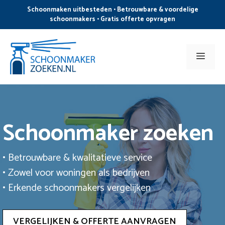
Ga
Schoonmaken uitbesteden • Betrouwbare & voordelige
naar
schoonmakers • Gratis offerte opvragen
de
inhoud
Men
Schoonmaker zoeken
• Betrouwbare & kwalitatieve service
• Zowel voor woningen als bedrijven
• Erkende schoonmakers vergelijken
VERGELIJKEN & OFFERTE AANVRAGEN