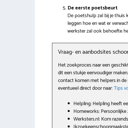
De eerste poetsbeurt
De poetshulp zal bij je thui
leggen hoe en wat er verwach
werkster zal ook behoefte h
Vraag- en aanbodsites scho
Het zoekproces naar een geschikt
dit een stukje eenvoudiger maken
contact komen met helpers in de r
eventueel direct door naar:
Tips v
Helpling: Helpling heeft e
Homeworks: Persoonlijke
Werksters.nl: Kom razends
Ikzoekeenschoonmaakster.n