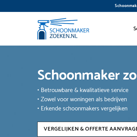
Ga
Schoonmake
naar
de
inhoud
S
Schoonmaker z
• Betrouwbare & kwalitatieve service
• Zowel voor woningen als bedrijven
• Erkende schoonmakers vergelijken
VERGELIJKEN & OFFERTE AANVRAG