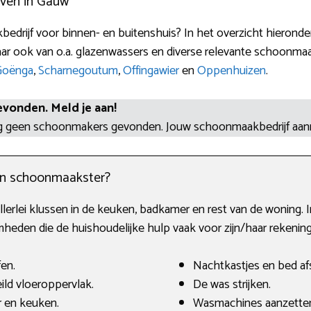
jven in Gauw
edrijf voor binnen- en buitenshuis? In het overzicht hieronde
ar ook van o.a. glazenwassers en diverse relevante schoonma
Goënga
,
Scharnegoutum
,
Offingawier
en
Oppenhuizen
.
evonden. Meld je aan!
og geen schoonmakers gevonden. Jouw schoonmaakbedrijf aa
en schoonmaakster?
lerlei klussen in de keuken, badkamer en rest van de woning. In
den die de huishoudelijke hulp vaak voor zijn/haar rekenin
fen.
Nachtkastjes en bed af
ld vloeroppervlak.
De was strijken.
 en keuken.
Wasmachines aanzette