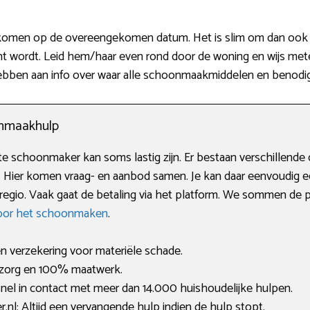
s komen op de overeengekomen datum. Het is slim om dan ook th
t wordt. Leid hem/haar even rond door de woning en wijs mete
ebben aan info over waar alle schoonmaakmiddelen en benodi
onmaakhulp
e schoonmaker kan soms lastig zijn. Er bestaan verschillende 
. Hier komen vraag- en aanbod samen. Je kan daar eenvoudig e
egio. Vaak gaat de betaling via het platform. We sommen de pop
oor het schoonmaken
.
en verzekering voor materiële schade.
 zorg en 100% maatwerk.
nel in contact met meer dan 14.000 huishoudelijke hulpen.
l: Altijd een vervangende hulp indien de hulp stopt.