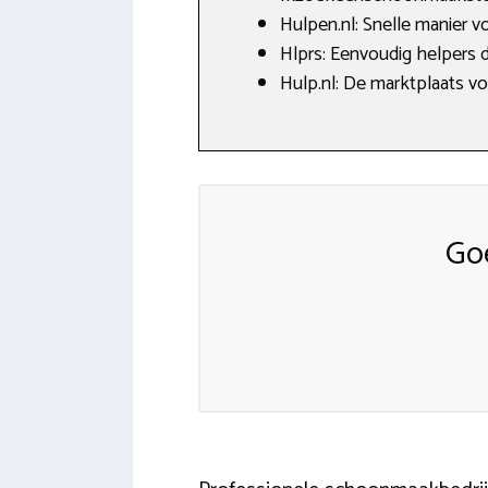
Hulpen.nl: Snelle manier v
Hlprs: Eenvoudig helpers 
Hulp.nl: De marktplaats v
Go