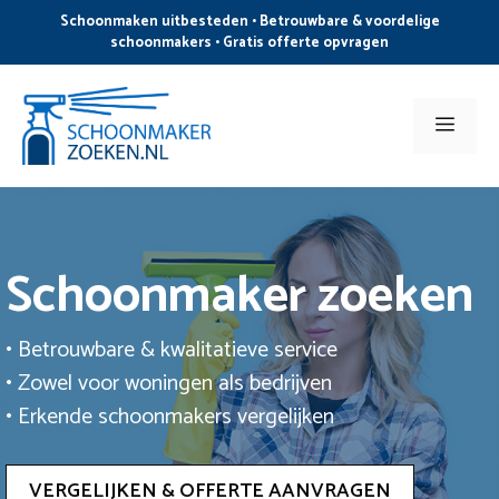
Ga
Schoonmaken uitbesteden • Betrouwbare & voordelige
naar
schoonmakers • Gratis offerte opvragen
de
inhoud
Men
Schoonmaker zoeken
• Betrouwbare & kwalitatieve service
• Zowel voor woningen als bedrijven
• Erkende schoonmakers vergelijken
VERGELIJKEN & OFFERTE AANVRAGEN