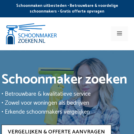
Ga
Schoonmaken uitbesteden • Betrouwbare & voordelige
naar
schoonmakers • Gratis offerte opvragen
de
inhoud
Men
Schoonmaker zoeken
• Betrouwbare & kwalitatieve service
• Zowel voor woningen als bedrijven
• Erkende schoonmakers vergelijken
VERGELIJKEN & OFFERTE AANVRAGEN