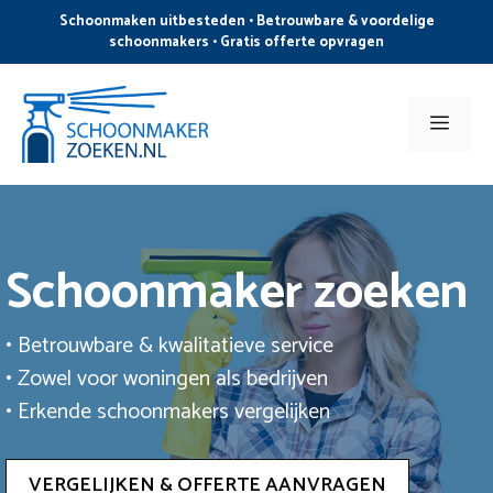
Ga
Schoonmaken uitbesteden • Betrouwbare & voordelige
naar
schoonmakers • Gratis offerte opvragen
de
inhoud
Men
Schoonmaker zoeken
• Betrouwbare & kwalitatieve service
• Zowel voor woningen als bedrijven
• Erkende schoonmakers vergelijken
VERGELIJKEN & OFFERTE AANVRAGEN