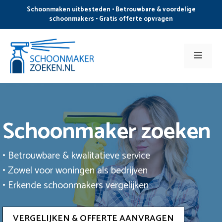
Ga
Schoonmaken uitbesteden • Betrouwbare & voordelige
naar
schoonmakers • Gratis offerte opvragen
de
inhoud
Men
Schoonmaker zoeken
• Betrouwbare & kwalitatieve service
• Zowel voor woningen als bedrijven
• Erkende schoonmakers vergelijken
VERGELIJKEN & OFFERTE AANVRAGEN