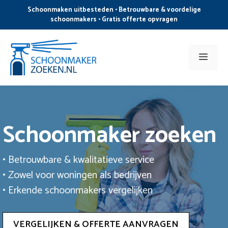
Ga
Schoonmaken uitbesteden • Betrouwbare & voordelige
naar
schoonmakers • Gratis offerte opvragen
de
inhoud
Men
Schoonmaker zoeken
• Betrouwbare & kwalitatieve service
• Zowel voor woningen als bedrijven
• Erkende schoonmakers vergelijken
VERGELIJKEN & OFFERTE AANVRAGEN