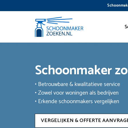
Ga
Schoonmake
naar
de
inhoud
S
Schoonmaker z
• Betrouwbare & kwalitatieve service
• Zowel voor woningen als bedrijven
• Erkende schoonmakers vergelijken
VERGELIJKEN & OFFERTE AANVRAG