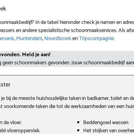
oek
onmaakbedrijf? In de tabel hieronder check je namen en adre
assers en andere specialistische schoonmaakservices. Als alter
ervank
,
Muntendam
,
Noordbroek
en
Tripscompagnie
.
evonden. Meld je aan!
og geen schoonmakers gevonden. Jouw schoonmaakbedrijf aa
ster
 je bij de meeste huishoudelijke taken in badkamer, toilet en de
est voorkomende taken die tot de werkzaamheden van een hui
n de vloer.
Beddengoed wassen.
ld vloeroppervlak.
Het strijken van overh