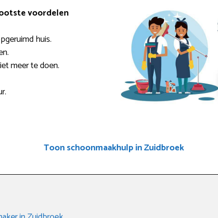
rootste voordelen
pgeruimd huis.
en.
niet meer te doen.
r.
Toon schoonmaakhulp in Zuidbroek
aker in Zuidbroek