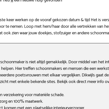
 heb jij een nieuwe hulp gevonden!
te keer werken op de vooraf gekozen datum & tijd Het is verst
 te nemen. Loop met hem/haar door alle vertrekken van het 
Laat ook zien waar jouw doekjes, stofzuiger en andere schoonma
hoonmaker is niet altijd gemakkelijk. Door middel van het int
bij helpen. Hier treffen schoonmakers en mensen die een werkst
erdere poetsvrouwen met elkaar vergelijken. Dikwijls gaat de 
rzicht met enkele bekende sites. Bekijk ook direct meer info o
en verzekering voor materiële schade.
 zorg en 100% maatwerk.
act komen met een plaatselijke interieurverzorger.