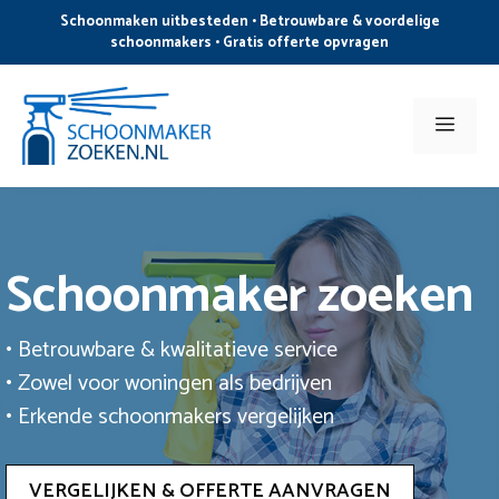
Ga
Schoonmaken uitbesteden • Betrouwbare & voordelige
naar
schoonmakers • Gratis offerte opvragen
de
inhoud
Men
Schoonmaker zoeken
• Betrouwbare & kwalitatieve service
• Zowel voor woningen als bedrijven
• Erkende schoonmakers vergelijken
VERGELIJKEN & OFFERTE AANVRAGEN