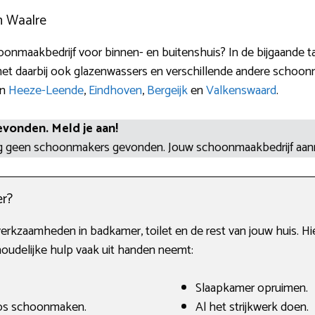
n Waalre
nmaakbedrijf voor binnen- en buitenshuis? In de bijgaande tab
et daarbij ook glazenwassers en verschillende andere schoonm
in
Heeze-Leende
,
Eindhoven
,
Bergeijk
en
Valkenswaard
.
evonden. Meld je aan!
og geen schoonmakers gevonden. Jouw schoonmaakbedrijf aa
r?
werkzaamheden in badkamer, toilet en de rest van jouw huis. 
udelijke hulp vaak uit handen neemt:
Slaapkamer opruimen.
oos schoonmaken.
Al het strijkwerk doen.