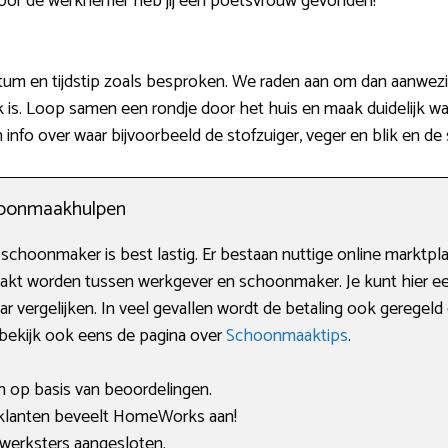
voor de werknemer heb jij een poetsvrouw gevonden!
um en tijdstip zoals besproken. We raden aan om dan aanwezig 
 is. Loop samen een rondje door het huis en maak duidelijk wa
info over waar bijvoorbeeld de stofzuiger, veger en blik en d
choonmaakhulpen
hoonmaker is best lastig. Er bestaan nuttige online marktplaa
akt worden tussen werkgever en schoonmaker. Je kunt hier e
 vergelijken. In veel gevallen wordt de betaling ook gerege
: bekijk ook eens de pagina over
Schoonmaaktips
.
en op basis van beoordelingen.
lanten beveelt HomeWorks aan!
 werksters aangesloten.