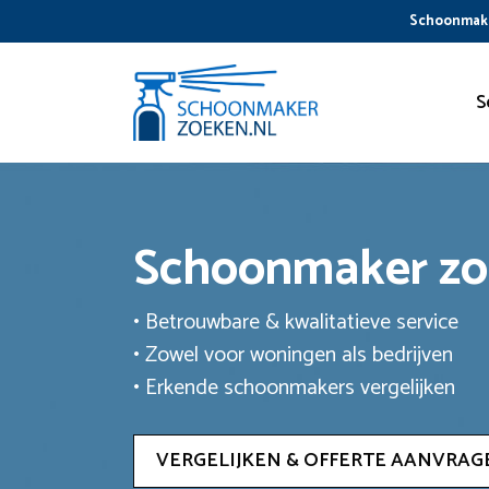
Ga
Schoonmake
naar
de
inhoud
S
Schoonmaker z
• Betrouwbare & kwalitatieve service
• Zowel voor woningen als bedrijven
• Erkende schoonmakers vergelijken
VERGELIJKEN & OFFERTE AANVRAG