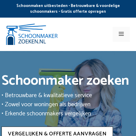
Ga
Schoonmaken uitbesteden • Betrouwbare & voordelige
naar
schoonmakers • Gratis offerte opvragen
de
inhoud
Men
Schoonmaker zoeken
• Betrouwbare & kwalitatieve service
• Zowel voor woningen als bedrijven
• Erkende schoonmakers vergelijken
VERGELIJKEN & OFFERTE AANVRAGEN