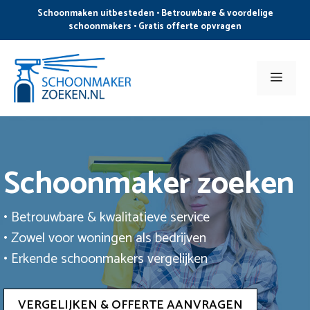
Ga
Schoonmaken uitbesteden • Betrouwbare & voordelige
naar
schoonmakers • Gratis offerte opvragen
de
inhoud
Men
Schoonmaker zoeken
• Betrouwbare & kwalitatieve service
• Zowel voor woningen als bedrijven
• Erkende schoonmakers vergelijken
VERGELIJKEN & OFFERTE AANVRAGEN