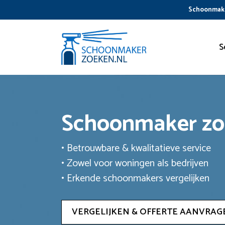
Ga
Schoonmake
naar
de
inhoud
S
Schoonmaker z
• Betrouwbare & kwalitatieve service
• Zowel voor woningen als bedrijven
• Erkende schoonmakers vergelijken
VERGELIJKEN & OFFERTE AANVRAG