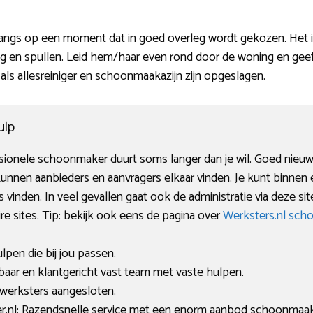
angs op een moment dat in goed overleg wordt gekozen. Het is
ng en spullen. Leid hem/haar even rond door de woning en geef
ls allesreiniger en schoonmaakazijn zijn opgeslagen.
ulp
onele schoonmaker duurt soms langer dan je wil. Goed nieuws:
 kunnen aanbieders en aanvragers elkaar vinden. Je kunt binne
 vinden. In veel gevallen gaat ook de administratie via deze sit
 sites. Tip: bekijk ook eens de pagina over
Werksters.nl sc
ulpen die bij jou passen.
ar en klantgericht vast team met vaste hulpen.
 werksters aangesloten.
nl: Razendsnelle service met een enorm aanbod schoonmaak