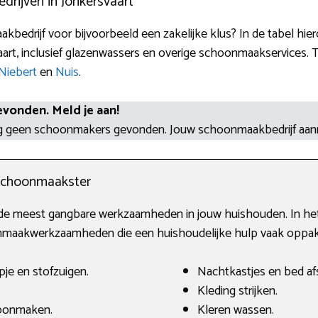
ijven in Jonkersvaart
bedrijf voor bijvoorbeeld een zakelijke klus? In de tabel hie
rt, inclusief glazenwassers en overige schoonmaakservices. Te
Niebert
en
Nuis
.
evonden. Meld je aan!
og geen schoonmakers gevonden. Jouw schoonmaakbedrijf aa
schoonmaakster
de meest gangbare werkzaamheden in jouw huishouden. In het
maakwerkzaamheden die een huishoudelijke hulp vaak oppak
je en stofzuigen.
Nachtkastjes en bed af
Kleding strijken.
oonmaken.
Kleren wassen.