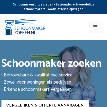
Ga
Schoonmaken uitbesteden • Betrouwbare & voordelige
naar
schoonmakers • Gratis offerte opvragen
de
inhoud
Men
Schoonmaker zoeken
• Betrouwbare & kwalitatieve service
• Zowel voor woningen als bedrijven
• Erkende schoonmakers vergelijken
VERGELIJKEN & OFFERTE AANVRAGEN