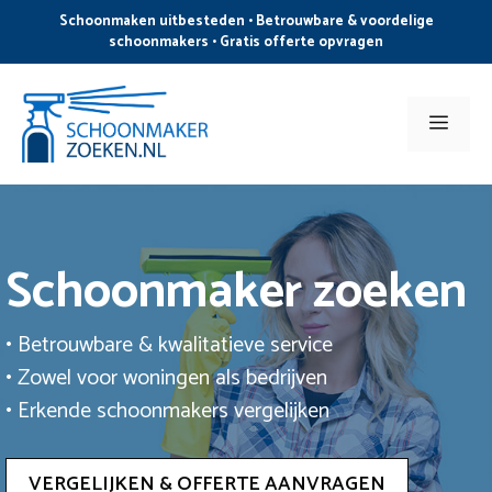
Ga
Schoonmaken uitbesteden • Betrouwbare & voordelige
naar
schoonmakers • Gratis offerte opvragen
de
inhoud
Men
Schoonmaker zoeken
• Betrouwbare & kwalitatieve service
• Zowel voor woningen als bedrijven
• Erkende schoonmakers vergelijken
VERGELIJKEN & OFFERTE AANVRAGEN