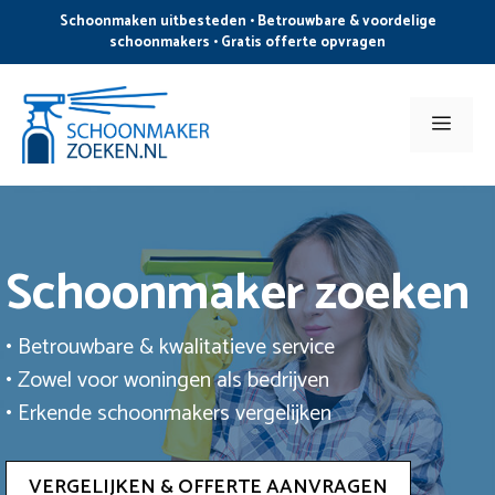
Ga
Schoonmaken uitbesteden • Betrouwbare & voordelige
naar
schoonmakers • Gratis offerte opvragen
de
inhoud
Men
Schoonmaker zoeken
• Betrouwbare & kwalitatieve service
• Zowel voor woningen als bedrijven
• Erkende schoonmakers vergelijken
VERGELIJKEN & OFFERTE AANVRAGEN