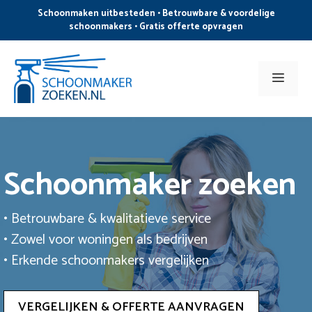
Ga
Schoonmaken uitbesteden • Betrouwbare & voordelige
naar
schoonmakers • Gratis offerte opvragen
de
inhoud
Men
Schoonmaker zoeken
• Betrouwbare & kwalitatieve service
• Zowel voor woningen als bedrijven
• Erkende schoonmakers vergelijken
VERGELIJKEN & OFFERTE AANVRAGEN