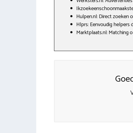
Werksters.nl: Advertenties
Ikzoekeenschoonmaakster.n
Hulpen.nl: Direct zoeken
Hlprs: Eenvoudig helpers 
Marktplaats.nl: Matching 
Goed
V