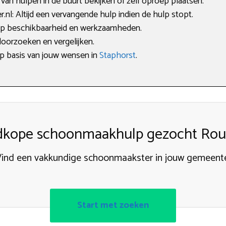
 van hulpen in de buurt bekijken of zelf oproep plaatsen.
l: Altijd een vervangende hulp indien de hulp stopt.
 op beschikbaarheid en werkzaamheden.
doorzoeken en vergelijken.
op basis van jouw wensen in
Staphorst
.
kope schoonmaakhulp gezocht Ro
ind een vakkundige schoonmaakster in jouw gemeent
Start met zoeken