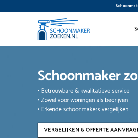
Ga
Schoonmake
naar
de
inhoud
S
Schoonmaker z
• Betrouwbare & kwalitatieve service
• Zowel voor woningen als bedrijven
• Erkende schoonmakers vergelijken
VERGELIJKEN & OFFERTE AANVRAG