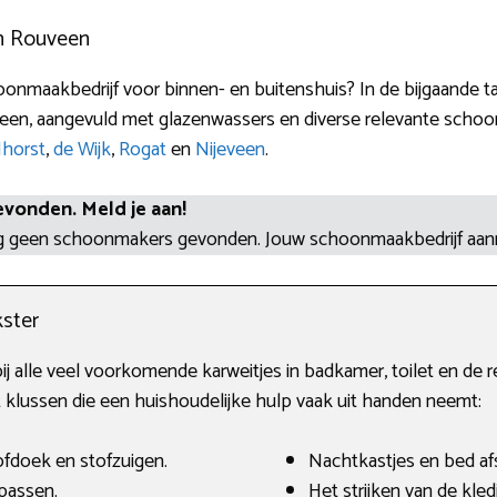
n Rouveen
nmaakbedrijf voor binnen- en buitenshuis? In de bijgaande ta
een, aangevuld met glazenwassers en diverse relevante scho
Jhorst
,
de Wijk
,
Rogat
en
Nijeveen
.
evonden. Meld je aan!
og geen schoonmakers gevonden. Jouw schoonmaakbedrijf aa
ster
ij alle veel voorkomende karweitjes in badkamer, toilet en de r
 klussen die een huishoudelijke hulp vaak uit handen neemt:
fdoek en stofzuigen.
Nachtkastjes en bed af
passen.
Het strijken van de kled