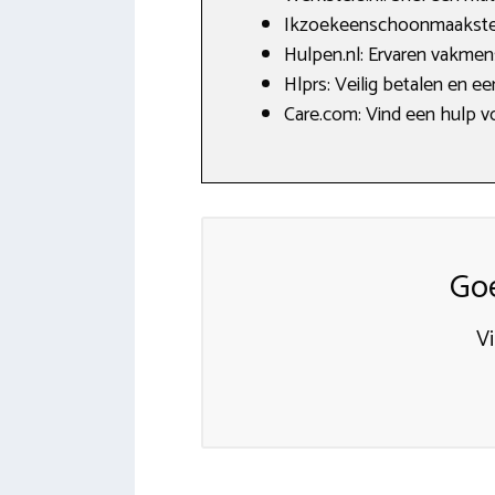
Ikzoekeenschoonmaakster.
Hulpen.nl: Ervaren vakmen
Hlprs: Veilig betalen en e
Care.com: Vind een hulp v
Go
V