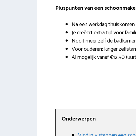
Pluspunten van een schoonmaker 
Na een werkdag thuiskomen i
Je creëert extra tijd voor famil
Nooit meer zelf de badkame
Voor ouderen: langer zelfsta
Al mogelijk vanaf €12,50 (uurta
Onderwerpen
VInd in 5 stappen een sc