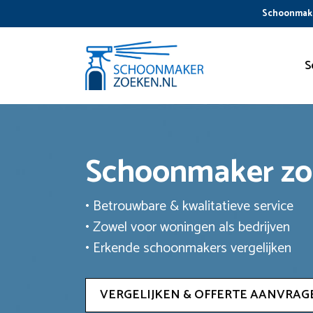
Ga
Schoonmake
naar
de
inhoud
S
Schoonmaker z
• Betrouwbare & kwalitatieve service
• Zowel voor woningen als bedrijven
• Erkende schoonmakers vergelijken
VERGELIJKEN & OFFERTE AANVRAG