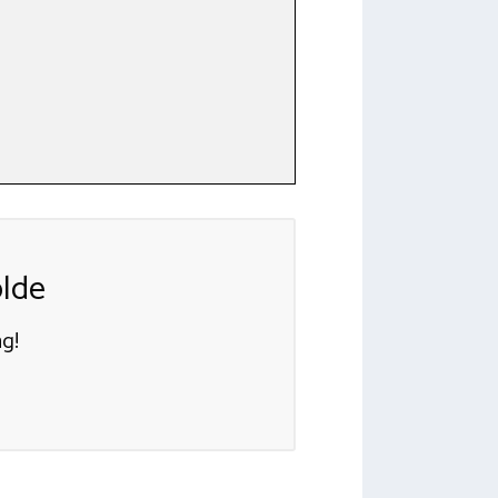
lde
g!