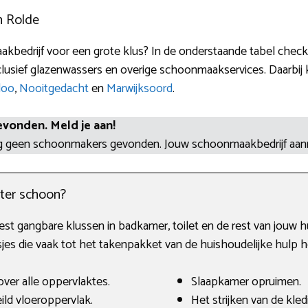
n Rolde
kbedrijf voor een grote klus? In de onderstaande tabel check
lusief glazenwassers en overige schoonmaakservices. Daarbij ka
loo
,
Nooitgedacht
en
Marwijksoord
.
evonden. Meld je aan!
og geen schoonmakers gevonden. Jouw schoonmaakbedrijf aa
ter schoon?
st gangbare klussen in badkamer, toilet en de rest van jouw hu
 die vaak tot het takenpakket van de huishoudelijke hulp h
ver alle oppervlaktes.
Slaapkamer opruimen.
ld vloeroppervlak.
Het strijken van de kled