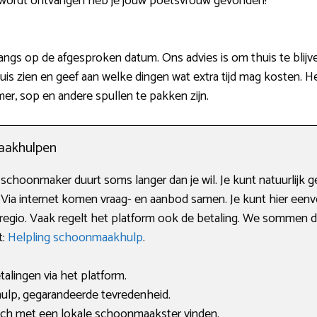
f wordt ontvangen heb je jouw poetsvrouw gevonden!
angs op de afgesproken datum. Ons advies is om thuis te blijv
uis zien en geef aan welke dingen wat extra tijd mag kosten. H
mer, sop en andere spullen te pakken zijn.
aakhulpen
choonmaker duurt soms langer dan je wil. Je kunt natuurlijk 
n. Via internet komen vraag- en aanbod samen. Je kunt hier een
egio. Vaak regelt het platform ook de betaling. We sommen de 
t:
Helpling schoonmaakhulp
.
alingen via het platform.
lp, gegarandeerde tevredenheid.
tch met een lokale schoonmaakster vinden.