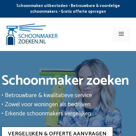
Ga
Schoonmaken uitbesteden • Betrouwbare & voordelige
naar
schoonmakers • Gratis offerte opvragen
de
inhoud
Men
Schoonmaker zoeken
• Betrouwbare & kwalitatieve service
• Zowel voor woningen als bedrijven
• Erkende schoonmakers vergelijken
VERGELIJKEN & OFFERTE AANVRAGEN