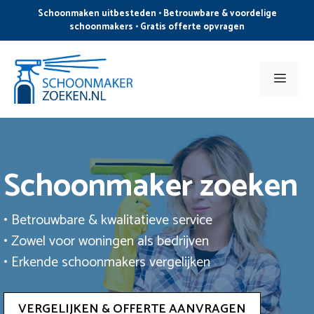
Ga
Schoonmaken uitbesteden • Betrouwbare & voordelige
naar
schoonmakers • Gratis offerte opvragen
de
inhoud
Men
Schoonmaker zoeken
• Betrouwbare & kwalitatieve service
• Zowel voor woningen als bedrijven
• Erkende schoonmakers vergelijken
VERGELIJKEN & OFFERTE AANVRAGEN