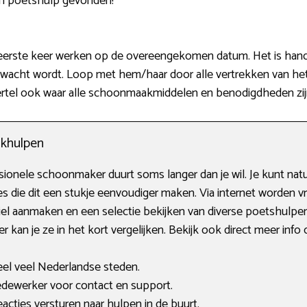
en poetshulp gevonden!
rste keer werken op de overeengekomen datum. Het is handig 
rwacht wordt. Loop met hem/haar door alle vertrekken van het
 Vertel ook waar alle schoonmaakmiddelen en benodigdheden zi
khulpen
ionele schoonmaker duurt soms langer dan je wil. Je kunt natu
es die dit een stukje eenvoudiger maken. Via internet worden 
el aanmaken en een selectie bekijken van diverse poetshulpen.
 kan je ze in het kort vergelijken. Bekijk ook direct meer info 
eel veel Nederlandse steden.
ewerker voor contact en support.
acties versturen naar hulpen in de buurt.