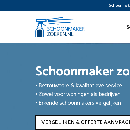
Ga
Schoonmake
naar
de
inhoud
S
Schoonmaker z
• Betrouwbare & kwalitatieve service
• Zowel voor woningen als bedrijven
• Erkende schoonmakers vergelijken
VERGELIJKEN & OFFERTE AANVRAG