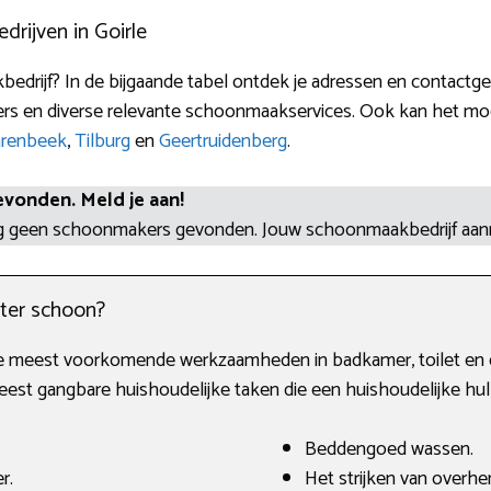
ijven in Goirle
bedrijf? In de bijgaande tabel ontdek je adressen en contac
ssers en diverse relevante schoonmaakservices. Ook kan het moge
arenbeek
,
Tilburg
en
Geertruidenberg
.
evonden. Meld je aan!
og geen schoonmakers gevonden. Jouw schoonmaakbedrijf aa
ter schoon?
de meest voorkomende werkzaamheden in badkamer, toilet en de
meest gangbare huishoudelijke taken die een huishoudelijke hu
Beddengoed wassen.
r.
Het strijken van overh