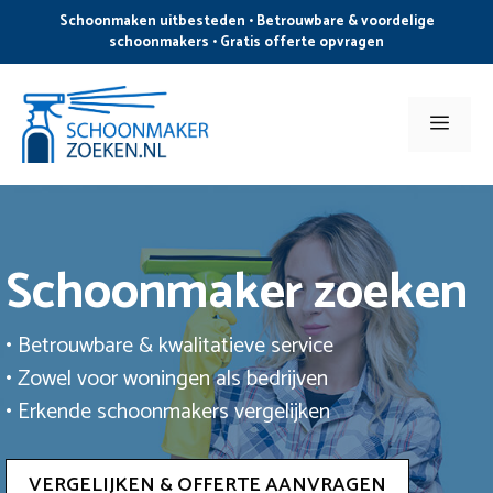
Ga
Schoonmaken uitbesteden • Betrouwbare & voordelige
naar
schoonmakers • Gratis offerte opvragen
de
inhoud
Men
Schoonmaker zoeken
• Betrouwbare & kwalitatieve service
• Zowel voor woningen als bedrijven
• Erkende schoonmakers vergelijken
VERGELIJKEN & OFFERTE AANVRAGEN