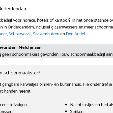
 Onderdendam
edrijf voor horeca, hotels of kantoor? In het onderstaande ov
n in Onderdendam, inclusief glazenwassers en meer schoonma
weer
,
Schouwerzijl
,
Saaxumhuizen
en
Den Andel
.
evonden. Meld je aan!
og geen schoonmakers gevonden. Jouw schoonmaakbedrijf aa
en schoonmaakster?
t gangbare karweitjes binnen- en buitenshuis. Hieronder tref 
uit handen neemt:
 en stofzuigen.
Nachtkastjes en bed af
passen.
Strijken.