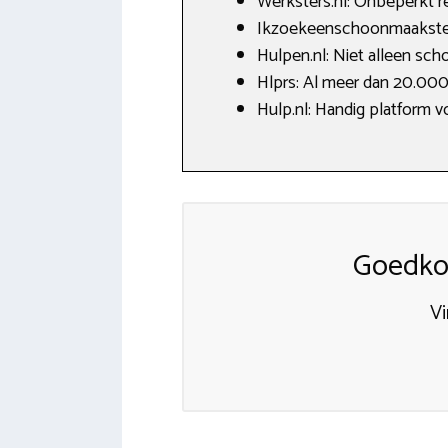
Werksters.nl: Onbeperkt re
Ikzoekeenschoonmaakster.n
Hulpen.nl: Niet alleen sc
Hlprs: Al meer dan 20.00
Hulp.nl: Handig platform v
Goedko
Vi