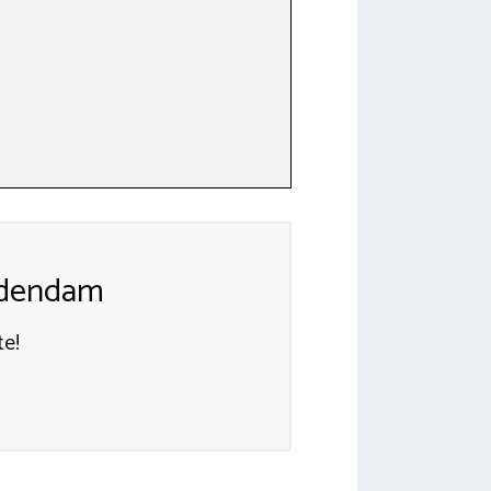
rdendam
te!