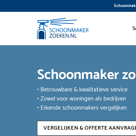
Ga
Schoonmake
naar
de
inhoud
S
Schoonmaker z
• Betrouwbare & kwalitatieve service
• Zowel voor woningen als bedrijven
• Erkende schoonmakers vergelijken
VERGELIJKEN & OFFERTE AANVRAG