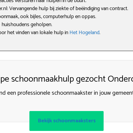
acties versturen naar hulpen in de buurt.
l: Vervangende hulp bij ziekte of beëindiging van contract.
hoonmaak, ook bijles, computerhulp en oppas.
0 huishoudens geholpen.
oor het vinden van lokale hulp in
Het Hogeland
.
pe schoonmaakhulp gezocht Onde
nd een professionele schoonmaakster in jouw gemeen
Bekijk schoonmaaksters