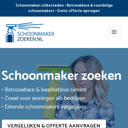
Ga
Schoonmaken uitbesteden • Betrouwbare & voordelige
naar
schoonmakers • Gratis offerte opvragen
de
inhoud
Men
Schoonmaker zoeken
• Betrouwbare & kwalitatieve service
• Zowel voor woningen als bedrijven
• Erkende schoonmakers vergelijken
VERGELIJKEN & OFFERTE AANVRAGEN