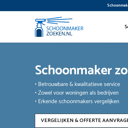
Ga
Schoonmake
naar
de
inhoud
S
Schoonmaker z
• Betrouwbare & kwalitatieve service
• Zowel voor woningen als bedrijven
• Erkende schoonmakers vergelijken
VERGELIJKEN & OFFERTE AANVRAG