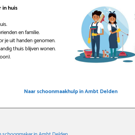
in huis
uis.
rienden en familie.
or je uit handen genomen.
andig thuis blijven wonen.
loon).
Naar schoonmaakhulp in Ambt Delden
een schoonmaker in Ambt Delden