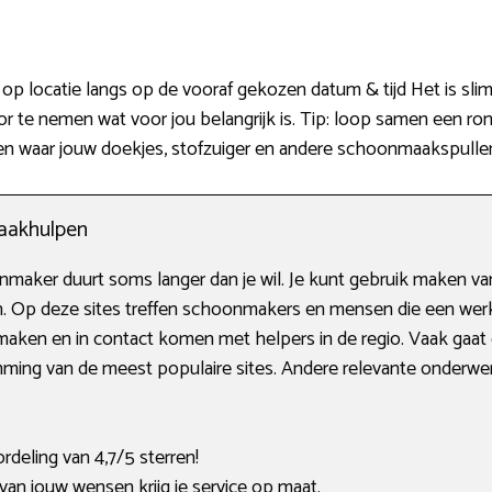
p locatie langs op de vooraf gekozen datum & tijd Het is slim
oor te nemen wat voor jou belangrijk is. Tip: loop samen een 
k zien waar jouw doekjes, stofzuiger en andere schoonmaakspulle
aakhulpen
nmaker duurt soms langer dan je wil. Je kunt gebruik maken va
en. Op deze sites treffen schoonmakers en mensen die een werk
aken en in contact komen met helpers in de regio. Vaak gaat 
omming van de meest populaire sites. Andere relevante onderw
deling van 4,7/5 sterren!
n jouw wensen krijg je service op maat.