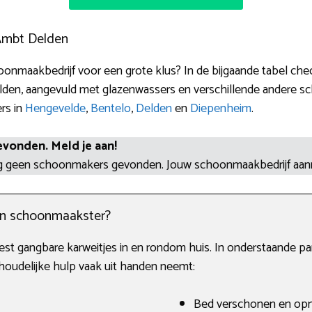
 Ambt Delden
onmaakbedrijf voor een grote klus? In de bijgaande tabel che
den, aangevuld met glazenwassers en verschillende andere s
ers in
Hengevelde
,
Bentelo
,
Delden
en
Diepenheim
.
evonden. Meld je aan!
og geen schoonmakers gevonden. Jouw schoonmaakbedrijf aa
en schoonmaakster?
est gangbare karweitjes in en rondom huis. In onderstaande par
oudelijke hulp vaak uit handen neemt:
Bed verschonen en op