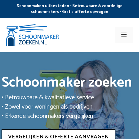
Ga
Schoonmaken uitbesteden • Betrouwbare & voordelige
naar
schoonmakers • Gratis offerte opvragen
de
inhoud
Men
Schoonmaker zoeken
• Betrouwbare & kwalitatieve service
• Zowel voor woningen als bedrijven
• Erkende schoonmakers vergelijken
VERGELIJKEN & OFFERTE AANVRAGEN