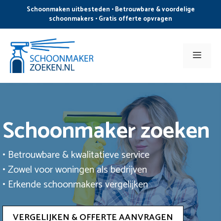
Ga
Schoonmaken uitbesteden • Betrouwbare & voordelige
naar
schoonmakers • Gratis offerte opvragen
de
inhoud
Men
Schoonmaker zoeken
• Betrouwbare & kwalitatieve service
• Zowel voor woningen als bedrijven
• Erkende schoonmakers vergelijken
VERGELIJKEN & OFFERTE AANVRAGEN