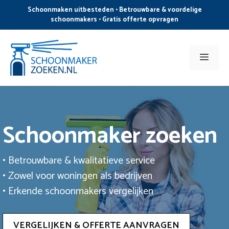
Ga
Schoonmaken uitbesteden • Betrouwbare & voordelige
naar
schoonmakers • Gratis offerte opvragen
de
inhoud
Men
Schoonmaker zoeken
• Betrouwbare & kwalitatieve service
• Zowel voor woningen als bedrijven
• Erkende schoonmakers vergelijken
VERGELIJKEN & OFFERTE AANVRAGEN