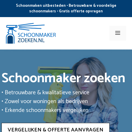
Ga
Schoonmaken uitbesteden • Betrouwbare & voordelige
naar
schoonmakers • Gratis offerte opvragen
de
inhoud
Men
Schoonmaker zoeken
• Betrouwbare & kwalitatieve service
• Zowel voor woningen als bedrijven
• Erkende schoonmakers vergelijken
VERGELIJKEN & OFFERTE AANVRAGEN