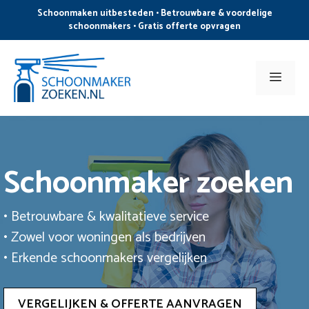
Ga
Schoonmaken uitbesteden • Betrouwbare & voordelige
naar
schoonmakers • Gratis offerte opvragen
de
inhoud
Men
Schoonmaker zoeken
• Betrouwbare & kwalitatieve service
• Zowel voor woningen als bedrijven
• Erkende schoonmakers vergelijken
VERGELIJKEN & OFFERTE AANVRAGEN