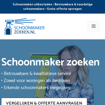
Ga
Schoonmaken uitbesteden • Betrouwbare & voordelige
naar
schoonmakers • Gratis offerte opvragen
de
inhoud
Men
Schoonmaker zoeken
• Betrouwbare & kwalitatieve service
• Zowel voor woningen als bedrijven
• Erkende schoonmakers vergelijken
VERGELIJKEN & OFFERTE AANVRAGEN