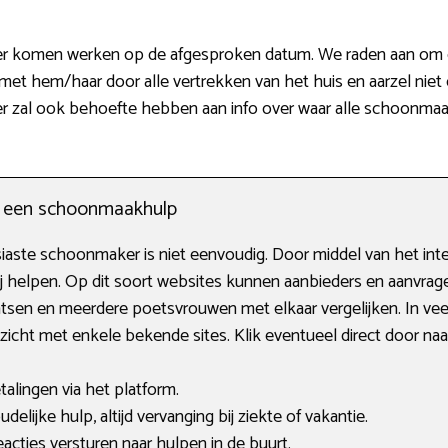
er komen werken op de afgesproken datum. We raden aan om op
et hem/haar door alle vertrekken van het huis en aarzel niet 
ster zal ook behoefte hebben aan info over waar alle schoonm
n een schoonmaakhulp
aste schoonmaker is niet eenvoudig. Door middel van het inte
bij helpen. Op dit soort websites kunnen aanbieders en aanvrager
en en meerdere poetsvrouwen met elkaar vergelijken. In veel 
rzicht met enkele bekende sites. Klik eventueel direct door naa
alingen via het platform.
lijke hulp, altijd vervanging bij ziekte of vakantie.
acties versturen naar hulpen in de buurt.