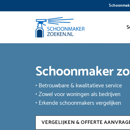
Ga
Schoonmake
naar
de
inhoud
S
Schoonmaker z
• Betrouwbare & kwalitatieve service
• Zowel voor woningen als bedrijven
• Erkende schoonmakers vergelijken
VERGELIJKEN & OFFERTE AANVRAG