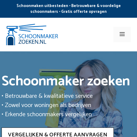
Ga
Schoonmaken uitbesteden • Betrouwbare & voordelige
naar
schoonmakers • Gratis offerte opvragen
de
inhoud
Men
Schoonmaker zoeken
• Betrouwbare & kwalitatieve service
• Zowel voor woningen als bedrijven
• Erkende schoonmakers vergelijken
VERGELIJKEN & OFFERTE AANVRAGEN