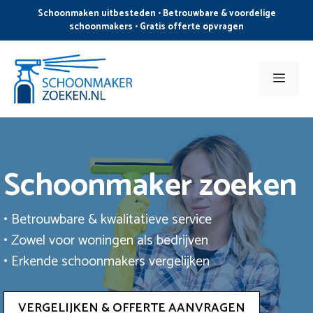
Ga
Schoonmaken uitbesteden • Betrouwbare & voordelige
naar
schoonmakers • Gratis offerte opvragen
de
inhoud
Men
Schoonmaker zoeken
• Betrouwbare & kwalitatieve service
• Zowel voor woningen als bedrijven
• Erkende schoonmakers vergelijken
VERGELIJKEN & OFFERTE AANVRAGEN