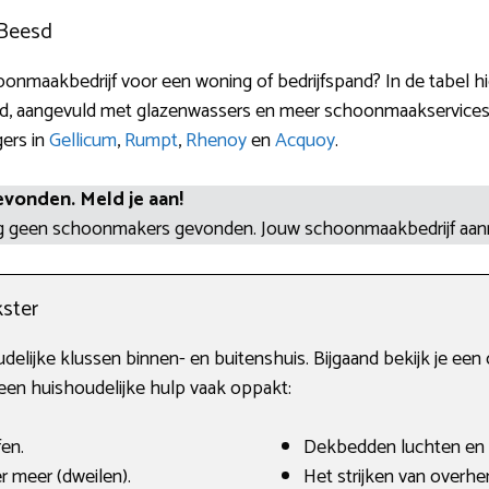
 Beesd
onmaakbedrijf voor een woning of bedrijfspand? In de tabel h
, aangevuld met glazenwassers en meer schoonmaakservices en
gers in
Gellicum
,
Rumpt
,
Rhenoy
en
Acquoy
.
evonden. Meld je aan!
og geen schoonmakers gevonden. Jouw schoonmaakbedrijf aa
ster
oudelijke klussen binnen- en buitenshuis. Bijgaand bekijk je 
n huishoudelijke hulp vaak oppakt:
fen.
Dekbedden luchten en
r meer (dweilen).
Het strijken van overh