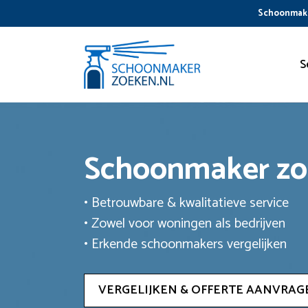
Ga
Schoonmake
naar
de
inhoud
S
Schoonmaker z
• Betrouwbare & kwalitatieve service
• Zowel voor woningen als bedrijven
• Erkende schoonmakers vergelijken
VERGELIJKEN & OFFERTE AANVRAG