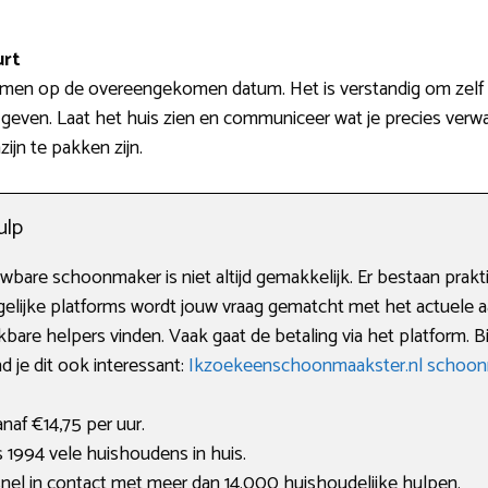
urt
 komen op de overeengekomen datum. Het is verstandig om zelf o
 geven. Laat het huis zien en communiceer wat je precies verwa
ijn te pakken zijn.
ulp
are schoonmaker is niet altijd gemakkelijk. Er bestaan prakti
rgelijke platforms wordt jouw vraag gematcht met het actuele 
are helpers vinden. Vaak gaat de betaling via het platform. Bi
d je dit ook interessant:
Ikzoekeenschoonmaakster.nl schoo
naf €14,75 per uur.
 1994 vele huishoudens in huis.
nel in contact met meer dan 14.000 huishoudelijke hulpen.