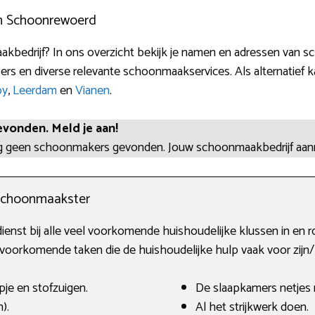
n Schoonrewoerd
kbedrijf? In ons overzicht bekijk je namen en adressen van s
rs en diverse relevante schoonmaakservices. Als alternatief kan
oy
,
Leerdam
en
Vianen
.
evonden. Meld je aan!
og geen schoonmakers gevonden. Jouw schoonmaakbedrijf aa
schoonmaakster
ienst bij alle veel voorkomende huishoudelijke klussen in en 
 voorkomende taken die de huishoudelijke hulp vaak voor zijn
je en stofzuigen.
De slaapkamers netjes
).
Al het strijkwerk doen.