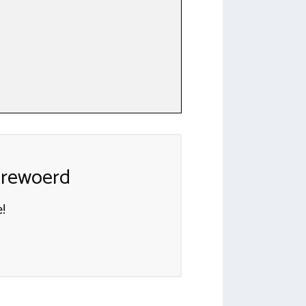
nrewoerd
!