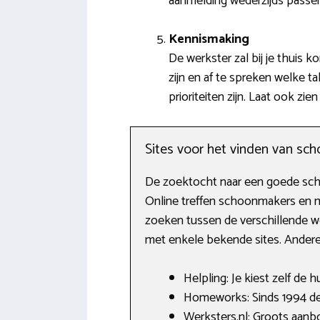
aanmelding wederzijds passen
Kennismaking
De werkster zal bij je thuis
zijn en af te spreken welke 
prioriteiten zijn. Laat ook zi
Sites voor het vinden van s
De zoektocht naar een goede schoo
Online treffen schoonmakers en m
zoeken tussen de verschillende we
met enkele bekende sites. Ander
Helpling: Je kiest zelf de h
Homeworks: Sinds 1994 de
Werksters.nl: Groots aan