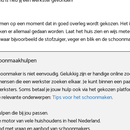
d is heb jij een werkster gevonden!
 komen op een moment dat in goed overleg wordt gekozen. Het i
taken er allemaal gedaan worden. Laat het huis zien en wijs me
en waar bijvoorbeeld de stofzuiger, veger en blik en de schoonm
choonmaakhulpen
nmaker is niet eenvoudig. Gelukkig zijn er handige online zoe
ensen die een werkster zoeken elkaar. Je kunt binnen een pa
rksters. Soms betaal je jouw hulp ook via het gekozen platfor
e relevante onderwerpen:
Tips voor het schoonmaken
.
ulpen die bij jou passen.
 motor van vele huishoudens in heel Nederland.
bod met vraag en aanbod van schoonmakers.