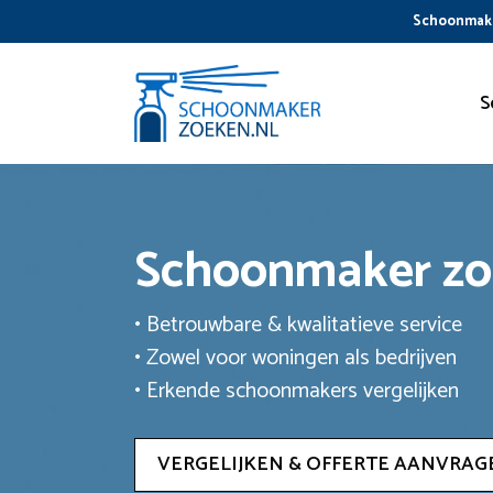
Ga
Schoonmake
naar
de
inhoud
S
Schoonmaker z
• Betrouwbare & kwalitatieve service
• Zowel voor woningen als bedrijven
• Erkende schoonmakers vergelijken
VERGELIJKEN & OFFERTE AANVRAG